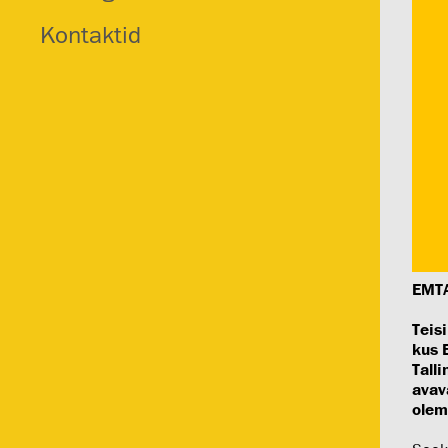
Kontaktid
EMTA
Teis
kus 
Talli
avav
olem