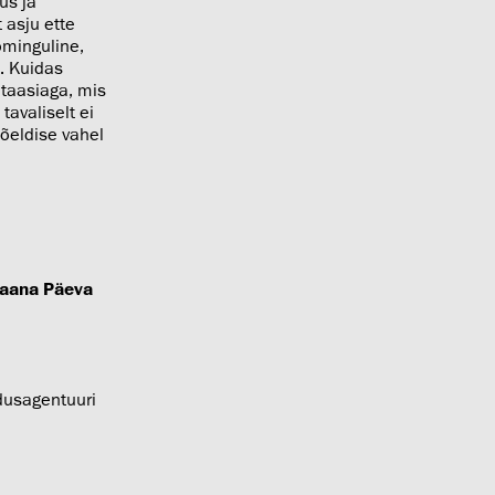
us ja
 asju ette
ominguline,
t. Kuidas
ntaasiaga, mis
tavaliselt ei
mõeldise vahel
aana Päeva
adusagentuuri