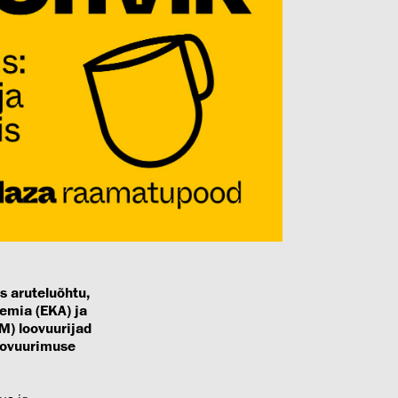
s aruteluõhtu,
emia (EKA) ja
FM) loovuurijad
oovuurimuse