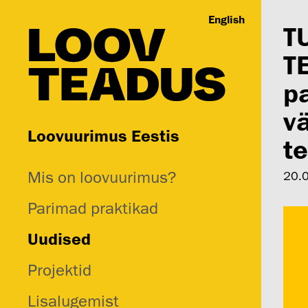
English
TU
T
p
vä
Loovuurimus Eestis
te
Mis on loovuurimus?
20.
Parimad praktikad
Uudised
Projektid
Lisalugemist