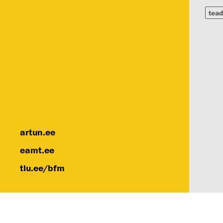
tead
artun.ee
eamt.ee
tlu.ee/bfm
Eest