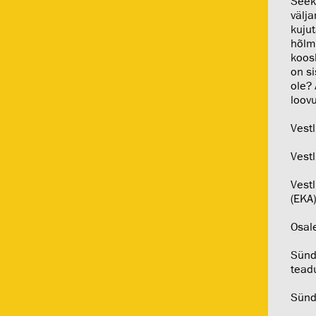
Seek
välj
kujut
hõlma
koosk
on si
ole?
loovu
Vestl
Vestl
Vest
(EKA
Osal
Sünd
tead
Sün