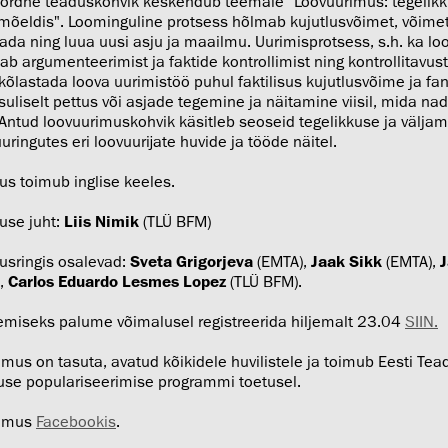
ordne teaduskohvik keskendub teemale "Loovuurimus: tegelikk
amõeldis". Loominguline protsess hõlmab kujutlusvõimet, võimet
ada ning luua uusi asju ja maailmu. Uurimisprotsess, s.h. ka lo
b argumenteerimist ja faktide kontrollimist ning kontrollitavus
õlastada loova uurimistöö puhul faktilisus kujutlusvõime ja fa
suliselt pettus või asjade tegemine ja näitamine viisil, mida nad 
 Antud loovuurimuskohvik käsitleb seoseid tegelikkuse ja välja
uringutes eri loovuurijate huvide ja tööde näitel.
us toimub inglise keeles.
use juht:
Liis Nimik
(TLÜ BFM)
lusringis osalevad:
Sveta Grigorjeva
(EMTA),
Jaak Sikk
(EMTA),
J
),
Carlos Eduardo Lesmes Lopez
(TLÜ BFM).
emiseks palume võimalusel registreerida hiljemalt 23.04
SIIN.
mus on tasuta, avatud kõikidele huvilistele ja toimub Eesti Te
use populariseerimise programmi toetusel.
dmus
Facebookis
.