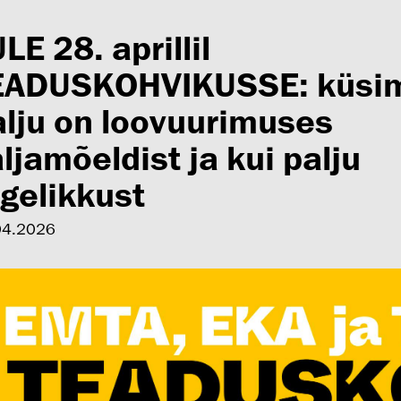
LE 28. aprillil
EADUSKOHVIKUSSE: küsim
alju on loovuurimuses
ljamõeldist ja kui palju
gelikkust
04.2026