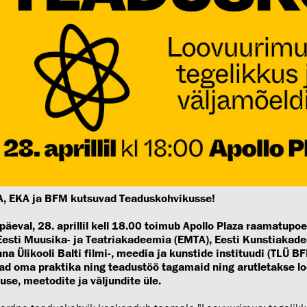
, EKA ja BFM kutsuvad Teaduskohvikusse!
ipäeval, 28. aprillil kell 18.00 toimub Apollo Plaza raamatupoe
Eesti Muusika- ja Teatriakadeemia (EMTA), Eesti Kunstiakade
nna Ülikooli Balti filmi-, meedia ja kunstide instituudi (TLÜ B
ad oma praktika ning teadustöö tagamaid ning arutletakse l
use, meetodite ja väljundite üle.