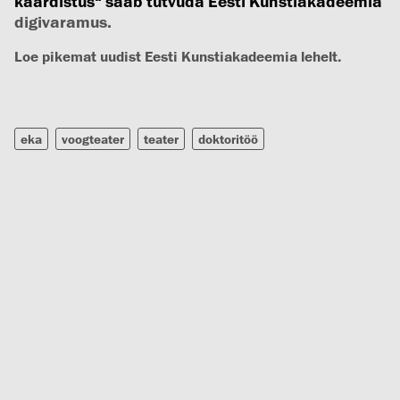
kaardistus“
saab tutvuda Eesti Kunstiakadeemia
digivaramus
.
Loe pikemat uudist Eesti Kunstiakadeemia lehelt.
eka
voogteater
teater
doktoritöö