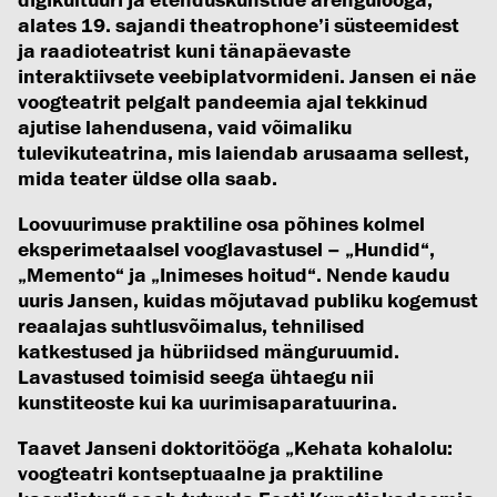
alates 19. sajandi theatrophone’i süsteemidest
ja raadioteatrist kuni tänapäevaste
interaktiivsete veebiplatvormideni. Jansen ei näe
voogteatrit pelgalt pandeemia ajal tekkinud
ajutise lahendusena, vaid võimaliku
tulevikuteatrina, mis laiendab arusaama sellest,
mida teater üldse olla saab.
Loovuurimuse praktiline osa põhines kolmel
eksperimetaalsel vooglavastusel – „Hundid“,
„Memento“ ja „Inimeses hoitud“. Nende kaudu
uuris Jansen, kuidas mõjutavad publiku kogemust
reaalajas suhtlusvõimalus, tehnilised
katkestused ja hübriidsed mänguruumid.
Lavastused toimisid seega ühtaegu nii
kunstiteoste kui ka uurimisaparatuurina.
Taavet Janseni doktoritööga
„Kehata kohalolu:
voogteatri kontseptuaalne ja praktiline