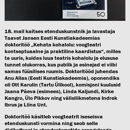
18. mail kaitses etenduskunstnik ja lavastaja
Taavet Jansen Eesti Kunstiakadeemias
doktoritöö „Kehata kohalolu: voogteatri
kontseptuaalne ja praktiline kaardistus“, milles
ta uuris, kuidas luua teatris kohalolu ja elususe
tunnet olukorras, kus publik ja esinejad ei viibi
samas füüsilises ruumis. Doktoritööd juhendas
Anu Allas (Eesti Kunstiakadeemia), oponendiks
oli Ott Karulin (Tartu Ülikool), komisjoni kuulusid
Jaana Päeva (esimees), Linda Kaljundi, Kirke
Kangro, Ülo Pikkov ning välisliikmetena Indrek
Ibrus ja Liina Unt.
Doktoritöö käsitleb voogteatrit iseseisva
etenduskunsti vormina ning seob selle
digikultuuri ja etenduskunstide arengulooga,