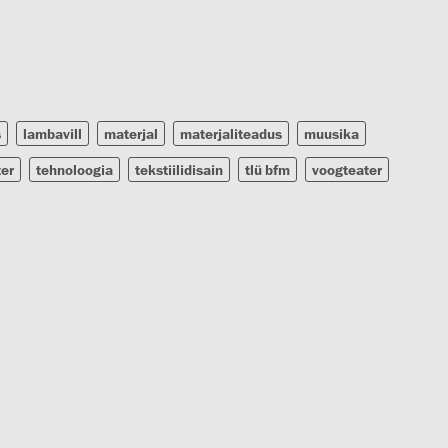
s
lambavill
materjal
materjaliteadus
muusika
ter
tehnoloogia
tekstiilidisain
tlü bfm
voogteater