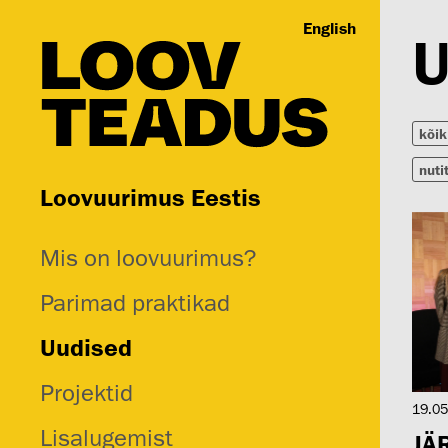
English
U
kõik
nuti
Loovuurimus Eestis
Mis on loovuurimus?
Parimad praktikad
Uudised
Projektid
19.05
Lisalugemist
JÄ