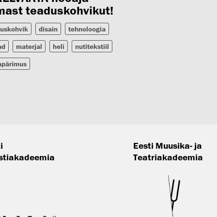
mast teaduskohvikut!
uskohvik
disain
tehnoloogia
ad
materjal
heli
nutitekstiil
apärimus
i
Eesti Muusika- ja
stiakadeemia
Teatriakadeemia