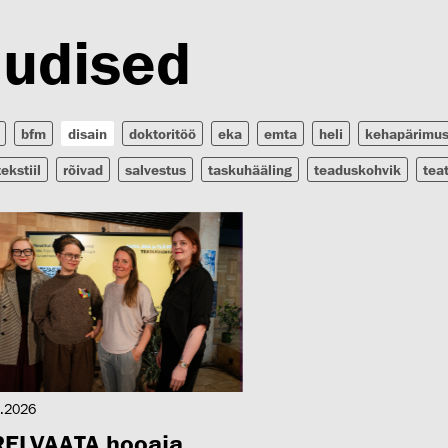
udised
bfm
disain
doktoritöö
eka
emta
heli
kehapärimu
tekstiil
rõivad
salvestus
taskuhääling
teaduskohvik
tea
.2026
RELVAATA hooaja