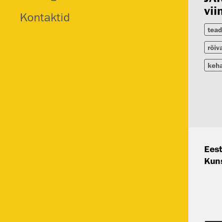
vii
Kontaktid
tead
rõiv
keh
Eest
Kun