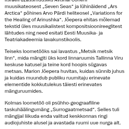
muusikateosest „Seven Seas“ ja lühinäidend „Ars
Arctica“ põhines Arvo Pärdi heliteosel „Variations for
the Healing of Arinushka“. Jõepera ehitas mõlemad
tekstid üles muusikalistest kompositsioonireeglitest
lähtudes ning need esitati Eesti Muusika- ja
Teatriakadeemia lavakunstikoolis.
Teiseks loometööks sai lavastus „Metsik metsik
linn“, mida mängiti üks kord linnaruumis Tallinna Viru
keskuse katusel ja teine kord hoopis sügavas
metsas. Marion Jõepera huvitas, kuidas sünnib juhus
ja kuidas muundub publiku ruumitaju erinevate
elementide kokkutulekus täiesti erinevates
mänguruumides.
Kolmas loometöö oli psühho-geograafiline
taskuhäälingumäng „Surrogaatmetsad“. Selles tuli
mängijal liikuda enda valitud keskkonnas ringi
audiojuhiste alusel ja avastada ruumi uue nurga alt.