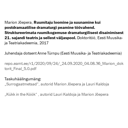
Marion Jõepera,
Ruumitaju loomine ja suunamine kui
postdramaatilise dramaturgi peamine töövahend.
Struktureerimata ruumikogemuse dramaturgilisest disainimisest
21. sajandi teatris ja sellest väljaspool.
Doktoritöö, Eesti Muusika-
ja Teatriakadeemia, 2017
Juhendaja dotsent Anne Türnpu (Eesti Muusika- ja Teatriakadeemia)
repo.eamt.ee/r1/2020/09/24/_24.09.2020_04.08.36_Marion_dok
torit_Final_5.0.pdf
Taskuhäälingumäng:
„Surrogaatmetsad“, autorid Marion Jõepera ja Lauri Kaldoja
„Kükk in the Köök“ , autorid Lauri Kaldoja ja Marion Jõepera