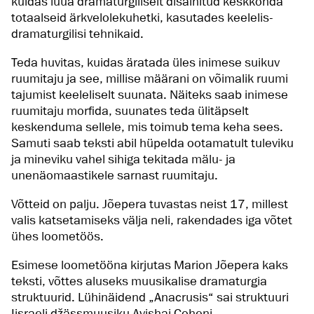
kuidas luua dramaturgiliselt disainitud keskkonda
totaalseid ärkvelolekuhetki, kasutades keelelis-
dramaturgilisi tehnikaid.
Teda huvitas, kuidas äratada üles inimese suikuv
ruumitaju ja see, millise määrani on võimalik ruumi
tajumist keeleliselt suunata. Näiteks saab inimese
ruumitaju morfida, suunates teda ülitäpselt
keskenduma sellele, mis toimub tema keha sees.
Samuti saab teksti abil hüpelda ootamatult tuleviku
ja mineviku vahel sihiga tekitada mälu- ja
unenäomaastikele sarnast ruumitaju.
Võtteid on palju. Jõepera tuvastas neist 17, millest
valis katsetamiseks välja neli, rakendades iga võtet
ühes loometöös.
Esimese loometööna kirjutas Marion Jõepera kaks
teksti, võttes aluseks muusikalise dramaturgia
struktuurid. Lühinäidend „Anacrusis“ sai struktuuri
Iisraeli džässmuusiku Avishai Coheni