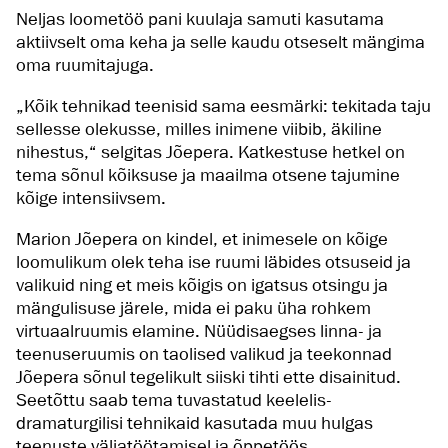
Neljas loometöö pani kuulaja samuti kasutama
aktiivselt oma keha ja selle kaudu otseselt mängima
oma ruumitajuga.
„Kõik tehnikad teenisid sama eesmärki: tekitada taju
sellesse olekusse, milles inimene viibib, äkiline
nihestus,“ selgitas Jõepera. Katkestuse hetkel on
tema sõnul kõiksuse ja maailma otsene tajumine
kõige intensiivsem.
Marion Jõepera on kindel, et inimesele on kõige
loomulikum olek teha ise ruumi läbides otsuseid ja
valikuid ning et meis kõigis on igatsus otsingu ja
mängulisuse järele, mida ei paku üha rohkem
virtuaalruumis elamine. Nüüdisaegses linna- ja
teenuseruumis on taolised valikud ja teekonnad
Jõepera sõnul tegelikult siiski tihti ette disainitud.
Seetõttu saab tema tuvastatud keelelis-
dramaturgilisi tehnikaid kasutada muu hulgas
teenuste väljatöötamisel ja õppetöös.