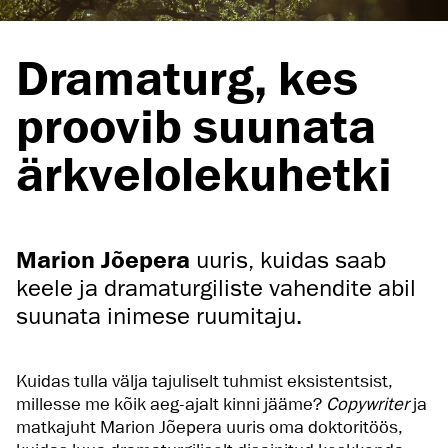
Dramaturg, kes
proovib suunata
ärkvelolekuhetki
Marion Jõepera
uuris, kuidas saab
keele ja dramaturgiliste vahendite abil
suunata inimese ruumitaju.
Kuidas tulla välja tajuliselt tuhmist eksistentsist,
millesse me kõik aeg-ajalt kinni jääme?
Copywriter
ja
matkajuht Marion Jõepera uuris oma doktoritöös,